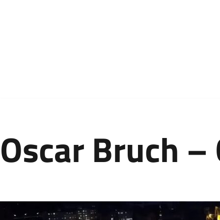
Aller
au
contenu
Oscar Bruch –