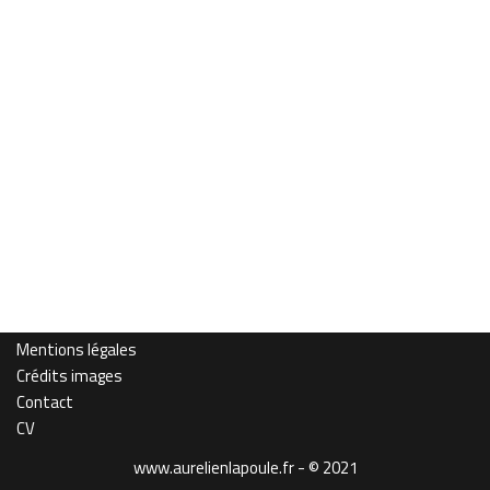
Mentions légales
Crédits images
Contact
CV
www.aurelienlapoule.fr - © 2021