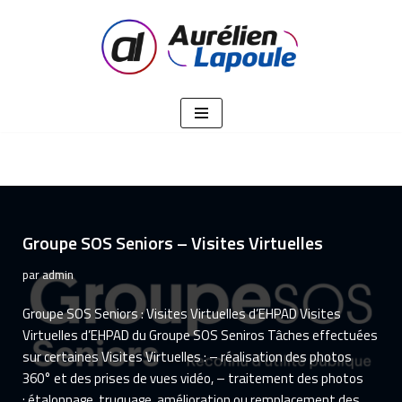
Aller
au
contenu
Groupe SOS Seniors – Visites Virtuelles
par
admin
Groupe SOS Seniors : Visites Virtuelles d’EHPAD Visites
Virtuelles d’EHPAD du Groupe SOS Seniros Tâches effectuées
sur certaines Visites Virtuelles : – réalisation des photos
360° et des prises de vues vidéo, – traitement des photos
: étalonnage, truquage, amélioration ou remplacement des